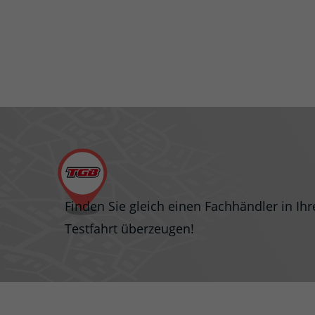
Finden Sie gleich einen Fachhändler in Ih
Testfahrt überzeugen!