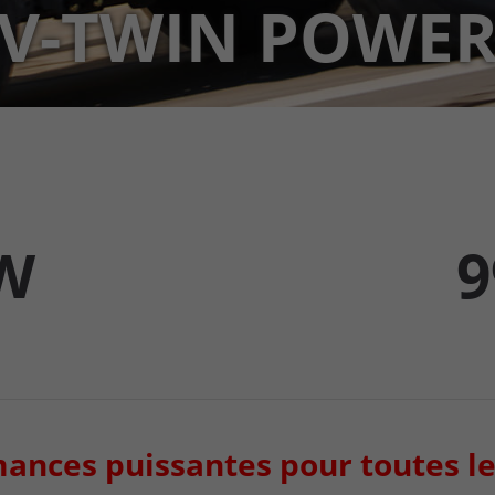
V-TWIN POWE
kW
9
ances puissantes pour toutes le