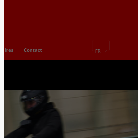
naires
Contact
FR
S