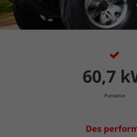
60,7 
Puissance
Des perform